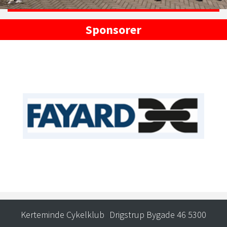
Sponsorer
Kerteminde Cykelklub
Drigstrup Bygade 46 5300