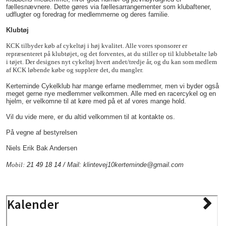
fællesnævnere. Dette gøres via fællesarrangementer som klubaftener,
udflugter og foredrag for medlemmerne og deres familie.
Klubtøj
KCK tilbyder køb af cykeltøj i høj kvalitet. Alle vores sponsorer er
repræsenteret på klubtøjet, og det forventes, at du stiller op til klubbetalte løb
i tøjet. Der designes nyt cykeltøj hvert andet/
tredje
år, og du kan som medlem
af KCK løbende købe og supplere det, du mangler.
Kerteminde Cykelklub har mange erfarne medlemmer, men vi byder også
meget gerne nye medlemmer velkommen. Alle med en racercykel og en
hjelm, er velkomne til at køre med på et af vores mange hold.
Vil du vide mere, er du altid velkommen til at kontakte os.
På vegne af bestyrelsen
Niels Erik Bak Andersen
M
obil:
21 49 18 14 /
Mail: klintevej10kerteminde@gmail.com