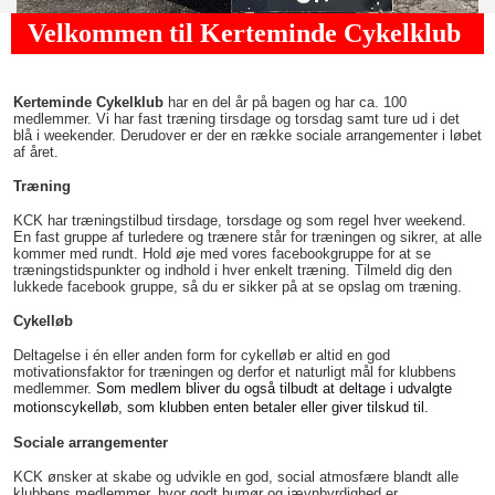
Velkommen til Kerteminde Cykelklub
K
erteminde Cykelklub
har en del år på bagen og har ca. 100
medlemmer. Vi har fast træning tirsdage og torsdag samt ture ud i det
blå i weekender. Derudover er der en række sociale arrangementer i løbet
af året.
Træning
KCK har træningstilbud tirsdage, torsdage og som regel hver weekend.
En fast gruppe af turledere og trænere står for træningen og sikrer, at alle
kommer med rundt. Hold øje med vores facebookgruppe for at se
træningstidspunkter og indhold i hver enkelt træning. Tilmeld dig den
lukkede facebook gruppe, så du er sikker på at se opslag om træning.
Cykelløb
Deltagelse i én eller anden form for cykelløb er altid en god
motivationsfaktor for træningen og derfor et naturligt mål for klubbens
medlemmer.
Som medlem bliver du også tilbudt at deltage i udvalgte
motionscykelløb, som klubben enten betaler eller giver tilskud til.
Sociale arrangementer
KCK ønsker at skabe og udvikle en god, social atmosfære blandt alle
klubbens medlemmer, hvor godt humør og jævnbyrdighed er