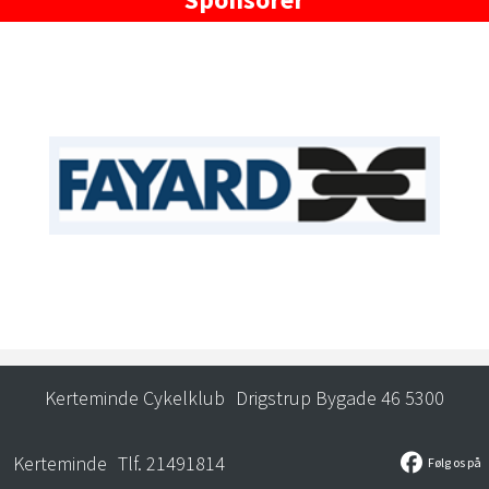
Kerteminde Cykelklub
Drigstrup Bygade 46 5300
Kerteminde
Tlf. 21491814
Følg os på