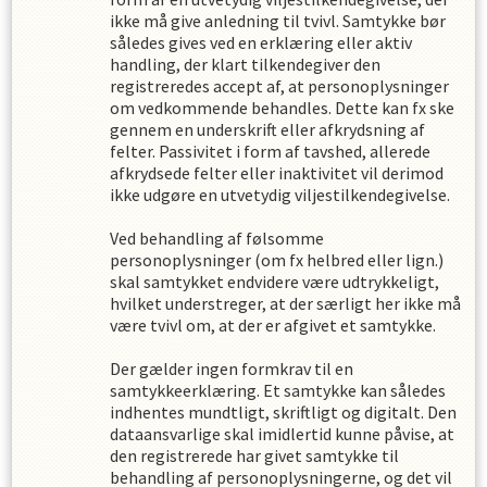
ikke må give anledning til tvivl. Samtykke bør
således gives ved en erklæring eller aktiv
handling, der klart tilkendegiver den
registreredes accept af, at personoplysninger
om vedkommende behandles. Dette kan fx ske
gennem en underskrift eller afkrydsning af
felter. Passivitet i form af tavshed, allerede
afkrydsede felter eller inaktivitet vil derimod
ikke udgøre en utvetydig viljestilkendegivelse.
Ved behandling af følsomme
personoplysninger (om fx helbred eller lign.)
skal samtykket endvidere være udtrykkeligt,
hvilket understreger, at der særligt her ikke må
være tvivl om, at der er afgivet et samtykke.
Der gælder ingen formkrav til en
samtykkeerklæring. Et samtykke kan således
indhentes mundtligt, skriftligt og digitalt. Den
dataansvarlige skal imidlertid kunne påvise, at
den registrerede har givet samtykke til
behandling af personoplysningerne, og det vil