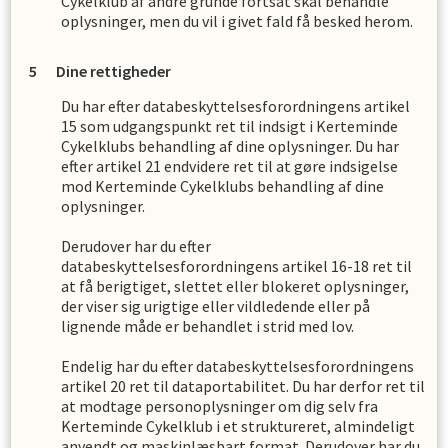
Cykelklub
af andre grunde fortsat skal behandle
oplysninger, men du vil i givet fald få besked herom.
Dine rettigheder
Du har efter databeskyttelsesforordningens artikel
15 som udgangspunkt ret til indsigt i
Kerteminde
Cykelklub
s
behandling af dine oplysninger. Du har
efter artikel 21 endvidere ret til at gøre indsigelse
mod
Kerteminde Cykelklub
s
behandling af dine
oplysninger.
Derudover har du efter
databeskyttelsesforordningens artikel 16-18 ret til
at få berigtiget, slettet eller blokeret oplysninger,
der viser sig urigtige eller vildledende eller på
lignende måde er behandlet i strid med lov.
Endelig har du efter databeskyttelsesforordningens
artikel 20 ret til dataportabilitet. Du har derfor ret til
at modtage personoplysninger om dig selv fra
Kerteminde Cykelklub
i et struktureret, almindeligt
anvendt og maskinlæsbart format. Derudover har du