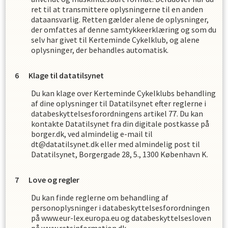
ret til at transmittere oplysningerne til en anden
dataansvarlig. Retten gælder alene de oplysninger,
der omfattes af denne samtykkeerklæring og som du
selv har givet til
Kerteminde Cykelklub
,
og alene
oplysninger, der behandles automatisk.
Klage til datatilsynet
Du kan klage over
Kerteminde Cykelklub
s
behandling
af dine oplysninger til Datatilsynet efter reglerne i
databeskyttelsesforordningens artikel 77. Du kan
kontakte Datatilsynet fra din digitale postkasse på
borger.dk, ved almindelig e-mail til
dt@datatilsynet.dk eller med almindelig post til
Datatilsynet, Borgergade 28, 5., 1300 København K.
Love og regler
Du kan finde reglerne om behandling af
personoplysninger i databeskyttelsesforordningen
på www.eur-lex.europa.eu og databeskyttelsesloven