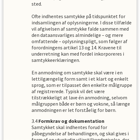
sted.
Ofte indhentes samtykke på tidspunktet for
indsamlingen af oplysningerne. I disse tilfælde
vil afgivelsen af samtykke falde sammen med
den dataansvarliges almindelige – og mere
omfattende – oplysningspligt, som følger af
forordningens artikel 13 og 14. Kravene til
underretning kan med fordel inkorporeres i
samtykkeerklæringen.
En anmodning om samtykke skal være i en
lettilgængelig form samt i et klart og enkelt
sprog, som er tilpasset den enkelte målgruppe
af registrerede. Typisk vil det være
tilstrækkeligt at lave én anmodning, selvom
målgruppen både er børn og voksne, så længe
anmodningen er let forståelig for børn.
Formkrav og dokumentation
Samtykket skal indhentes forud for
påbegyndelse af behandlingen, og skal gives i
form af en utvetydig viljestilkendegivelse, der